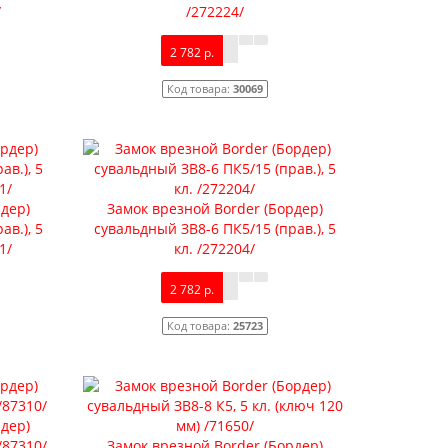
/
/272224/
2 782 р.
Код товара:
30069
рдер)
Замок врезной Border (Бордер)
ав.), 5
сувальдный ЗВ8-6 ПК5/15 (прав.), 5
1/
кл. /272204/
2 782 р.
Код товара:
25723
рдер)
/87310/
Замок врезной Border (Бордер)