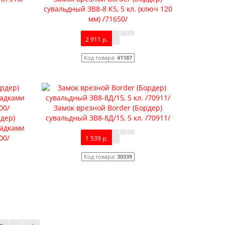
сувальдный ЗВ8-8 К5, 5 кл. (ключ 120
мм) /71650/
2 911 р.
Код товара:
41187
Замок врезной Border (Бордер)
рдер)
сувальдный ЗВ8-8Д/15, 5 кл. /70911/
ладками
00/
1 539 р.
Код товара:
30339