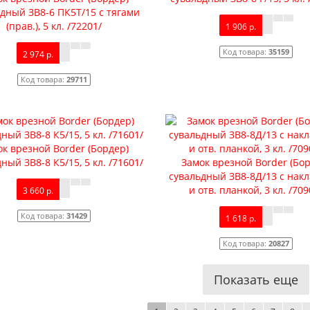
дный ЗВ8-6 ПК5Т/15 с тягами
(прав.), 5 кл. /72201/
1 906 р.
Код товара:
35159
2 974 р.
Код товара:
29711
к врезной Border (Бордер)
ный ЗВ8-8 К5/15, 5 кл. /71601/
Замок врезной Border (Бо
сувальдный ЗВ8-8Д/13 с нак
и отв. планкой, 3 кл. /709
3 660 р.
Код товара:
31429
1 618 р.
Код товара:
20827
Показать еще