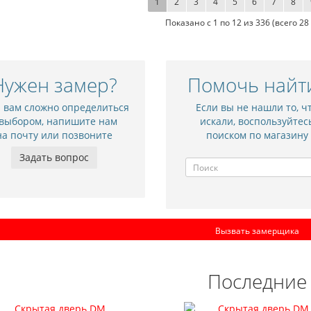
1
2
3
4
5
6
7
8
Показано с 1 по 12 из 336 (всего 2
Нужен замер?
Помочь найт
и вам сложно определиться
Если вы не нашли то, ч
 выбором, напишите нам
искали, воспользуйтес
на почту или позвоните
поиском по магазину
Задать вопрос
Вызвать замерщика
ежкомнатная дверь NC10
Межкомнатная дверь
9 010 р.
8 245 р.
Последние