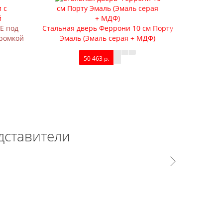
E под
Стальная дверь Феррони 10 см Порту
Стальна
кромкой
Эмаль (Эмаль серая + МДФ)
Царг
50 463 р.
дставители