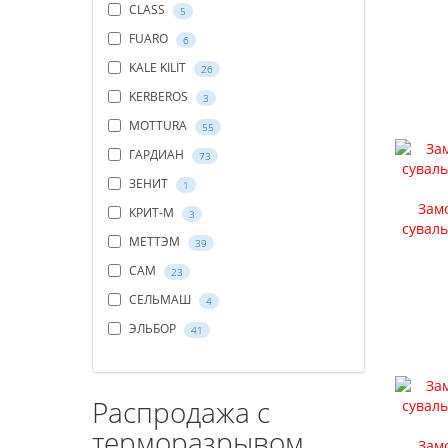
CLASS
5
FUARO
6
KALE KILIT
26
KERBEROS
3
MOTTURA
55
ГАРДИАН
73
ЗЕНИТ
1
Замо
КРИТ-М
3
суваль
МЕТТЭМ
39
САМ
23
СЕЛЬМАШ
4
ЭЛЬБОР
41
Распродажа с
терморазрывом
Замо