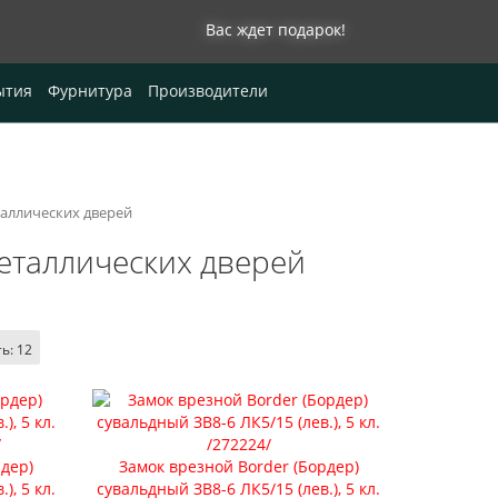
Вас ждет подарок!
0
ытия
Фурнитура
Производители
таллических дверей
еталлических дверей
ть:
12
рдер)
Замок врезной Border (Бордер)
), 5 кл.
сувальдный ЗВ8-6 ЛК5/15 (лев.), 5 кл.