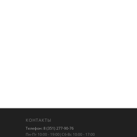
КОНТАКТЫ
Телефон: 8 (351) 277-90-76
Пн-Пт 10:00 - 19:00|Сб-Вс 10:00 - 17:00