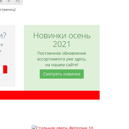
9
>
>|
8 страниц)
и?
Новинки осень
2021
то
ь
Постоянное обновление
ассортимента уже здесь,
на нашем сайте!
Смотреть новинки
 NC11
Межкомнатная дверь NC12
9 180 р.