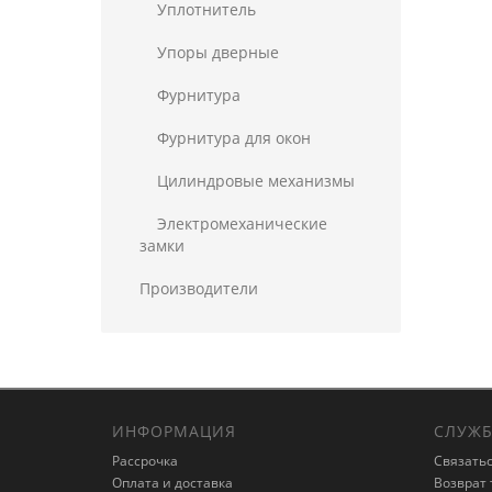
Уплотнитель
Упоры дверные
Фурнитура
Фурнитура для окон
Цилиндровые механизмы
Электромеханические
замки
Производители
ИНФОРМАЦИЯ
СЛУЖБ
Рассрочка
Связатьс
Оплата и доставка
Возврат 