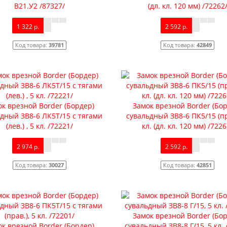
В21.У2 /87327/
(дл. кл. 120 мм) /72262
1 322 р.
2 592 р.
Код товара:
39781
Код товара:
42849
к врезной Border (Бордер)
Замок врезной Border (Бо
дный ЗВ8-6 ЛК5Т/15 с тягами
сувальдный ЗВ8-6 ПК5/15 (пр
(лев.) , 5 кл. /72221/
кл. (дл. кл. 120 мм) /7226
2 974 р.
2 592 р.
Код товара:
30027
Код товара:
42851
Замок врезной Border (Бо
к врезной Border (Бордер)
сувальдный ЗВ8-8 Г/15, 5 кл. 