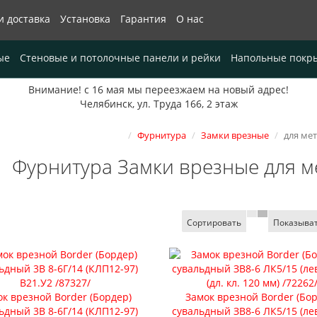
и доставка
Установка
Гарантия
О нас
ые
Стеновые и потолочные панели и рейки
Напольные покр
Внимание! с 16 мая мы переезжаем на новый адрес!
Челябинск, ул. Труда 166, 2 этаж
Фурнитура
Замки врезные
для ме
Фурнитура Замки врезные для м
Сортировать
Показыва
к врезной Border (Бордер)
Замок врезной Border (Бо
ьдный 3В 8-6Г/14 (КЛП12-97)
сувальдный ЗВ8-6 ЛК5/15 (лев.