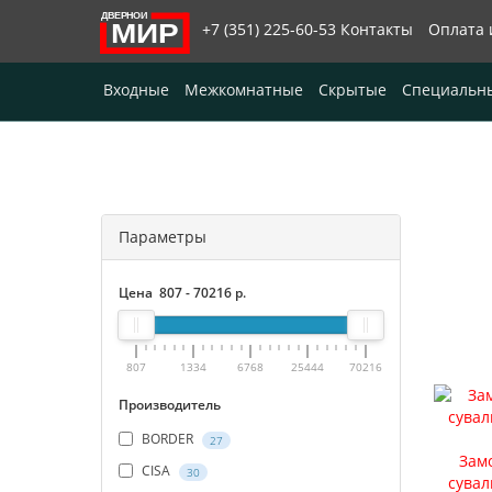
+7 (351) 225-60-53
Контакты
Оплата 
Входные
Межкомнатные
Скрытые
Специальн
Параметры
Цена
807
-
70216
р.
807
1334
6768
25444
70216
Производитель
BORDER
27
Замо
CISA
30
сувал