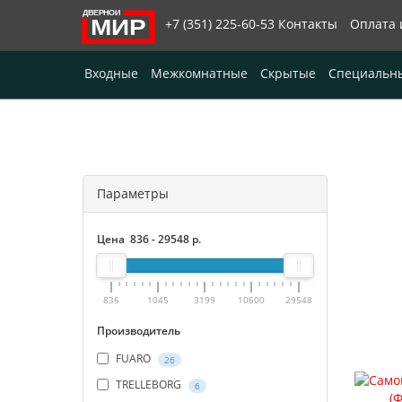
+7 (351) 225-60-53
Контакты
Оплата 
Входные
Межкомнатные
Скрытые
Специальн
Параметры
Цена
836
-
29548
р.
836
1045
3199
10600
29548
Производитель
FUARO
26
TRELLEBORG
6