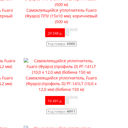
 Fuaro
Самоклеящийся уплотнитель Fuaro
 черный
(Фуаро) ППУ (15x10 мм), коричневый
(500 м)
29 548 р.
Код товара:
43005
 Fuaro
Самоклеящийся уплотнитель, Fuaro
4,2 мм)
(Фуаро) (профиль D) РГ-141LT (10,0 х
12,0 мм) (бобина 150 м)
10 491 р.
Код товара:
40911