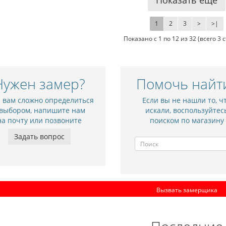
Показать еще
1
2
3
>
>|
Показано с 1 по 12 из 32 (всего 3 
Нужен замер?
Помочь найт
ежкомнатная дверь NC10
Межкомнатная дверь
и вам сложно определиться
Если вы не нашли то, ч
9 010 р.
8 245 р.
 выбором, напишите нам
искали, воспользуйтес
на почту или позвоните
поиском по магазину
Задать вопрос
Вызвать замерщика