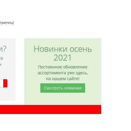
страниц)
и?
Новинки осень
 NC11
Межкомнатная дверь NC12
2021
то
9 180 р.
ь
Постоянное обновление
ассортимента уже здесь,
на нашем сайте!
Смотреть новинки