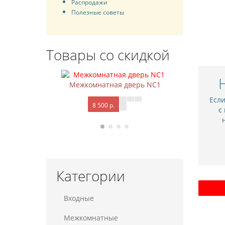
Распродажи
Полезные советы
Товары со скидкой
Межкомнатная дверь NC1
М
Есл
8 500 р.
с
Категории
Входные
Межкомнатные