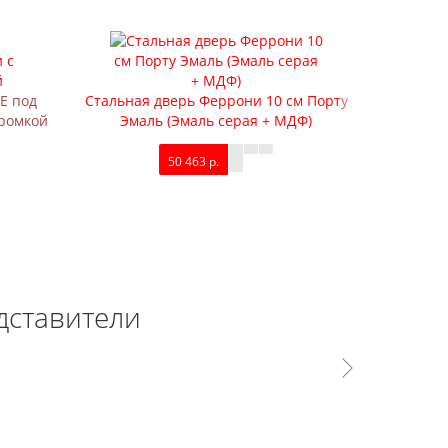
E под
Стальная дверь Феррони 10 см Порту
Стальна
кромкой
Эмаль (Эмаль серая + МДФ)
Царг
50 463 р.
дставители