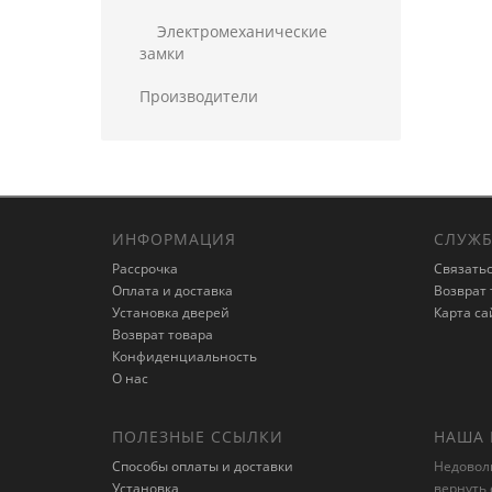
Электромеханические
замки
Производители
ИНФОРМАЦИЯ
СЛУЖБ
Рассрочка
Связатьс
Оплата и доставка
Возврат 
Установка дверей
Карта са
Возврат товара
Конфиденциальность
О нас
ПОЛЕЗНЫЕ ССЫЛКИ
НАША 
Способы оплаты и доставки
Недовол
Установка
вернуть 