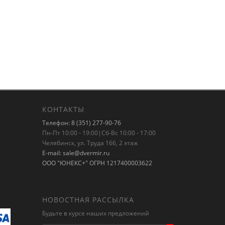
КОНТАКТЫ
Телефон: 8 (351) 277-90-76
Пн-Пт 10:00 - 19:00|Сб-Вс 10:00 - 17:00
Челябинск, ул. Труда 166, 2 этаж
E-mail: sale@dvermir.ru
ООО "ЮНЕКС+" ОГРН 1217400003622
НОВОСТНАЯ РАССЫЛКА
Будьте в курсе наших предложений