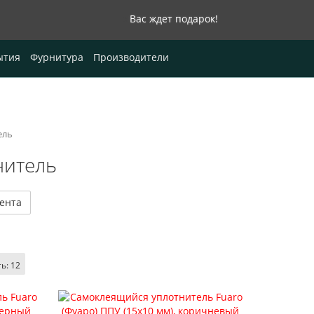
Вас ждет подарок!
0
ытия
Фурнитура
Производители
ель
нитель
ента
ть:
12