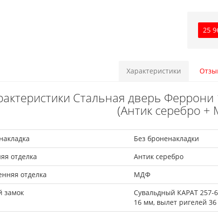
25 9
Характеристики
Отзы
рактеристики Стальная дверь Феррони 
(Антик серебро +
накладка
Без броненакладки
яя отделка
Антик серебро
енняя отделка
МДФ
й замок
Сувальдный КАРАТ 257-64
16 мм, вылет ригелей 36