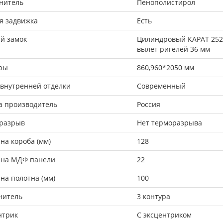
нитель
Пенополистирол
я задвижка
Есть
й замок
Цилиндровый КАРАТ 252, 
вылет ригелей 36 мм
ры
860,960*2050 мм
 внутренней отделки
Современный
а производитель
Россия
разрыв
Нет терморазрыва
на короба (мм)
128
на МДФ панели
22
на полотна (мм)
100
нитель
3 контура
нтрик
С эксцентриком