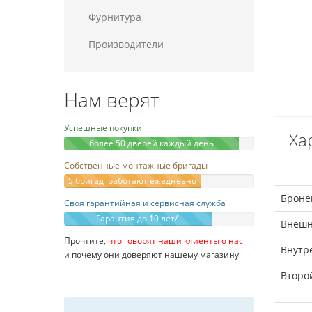
Фурнитура
Производители
Нам верят
Успешные покупки
Ха
более 50 дверей каждый день
Собственные монтажные бригады
5 бригад работают ежедневно
Броне
Своя гарантийная и сервисная служба
Гарантия до 10 лет/
Внешн
Прочтите,
что говорят наши клиенты о нас
Внутр
и почему они доверяют нашему магазину
Второ