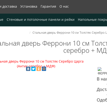
и доставка
Установка
Гарантия
О нас
ые
Стеновые и потолочные панели и рейки
Напольные покр
Стальная дверь Феррони 10 см Толстяк Серебро 
альная дверь Феррони 10 см Толс
серебро + МД
В на
Дост
Одоб