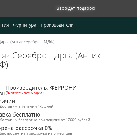
Вас ждет подарок!
0
ытия
Фурнитура
Производители
Царга (Антик серебро + МДФ)
тяк Серебро Царга (Антик
Ф)
Производитель: ФЕРРОНИ
Смотреть все модели
личии
Доставим в течении 1-3 дней
авка бесплатно
Доставим бесплатно при покупке от 17000 рублей
рена рассрочка 0%
Беспроцентная рассрочка на 6 месяцев