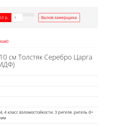
63 р.
Вызов замерщика
вов
0
10 см Толстяк Серебро Царга
 МДФ)
, 4 класс взломостойкости, 3 ригеля, ригель d=
 мм