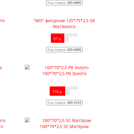
Код товара:
055-0095
ото
"MD" фигурная 125*75*2,5 SB
МатЗолото
97 р.
Код товара:
055-0098
100*70*2,5 PB Золото
176 р.
Код товара:
055-0123
то
100*70*2,5 SC МатХром