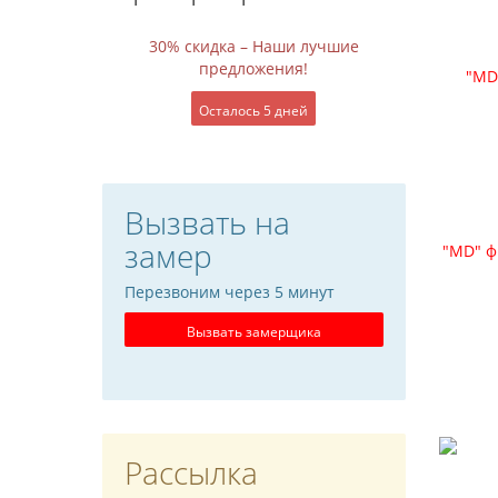
30% скидка – Наши лучшие
предложения!
"MD
Осталось 5 дней
Вызвать на
замер
"MD" ф
Перезвоним через 5 минут
Вызвать замерщика
Рассылка