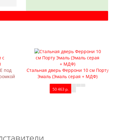
E под
Стальная дверь Феррони 10 см Порту
Стальна
кромкой
Эмаль (Эмаль серая + МДФ)
Царг
50 463 р.
дставители