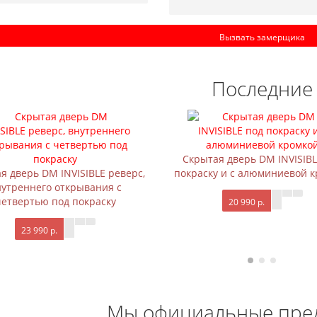
Вызвать замерщика
Последние
Скрытая дверь DM INVISIBL
я дверь DM INVISIBLE реверс,
покраску и с алюминиевой 
нутреннего открывания с
четвертью под покраску
20 990 р.
23 990 р.
Мы официальные пре