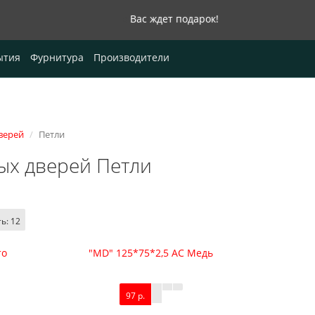
Вас ждет подарок!
0
ытия
Фурнитура
Производители
верей
Петли
ых дверей Петли
ть:
12
то
"MD" 125*75*2,5 AC Медь
97 р.