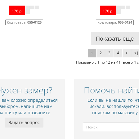
176 р.
176 р.
Код товара:
055-0125
Код товара:
055-0124
Показать еще
1
2
3
4
>
>|
Показано с 1 по 12 из 41 (всего 4 
Нужен замер?
Помочь найт
и вам сложно определиться
Если вы не нашли то, ч
ежкомнатная дверь NC10
Межкомнатная дверь
 выбором, напишите нам
искали, воспользуйтес
на почту или позвоните
поиском по магазину
9 010 р.
8 245 р.
Задать вопрос