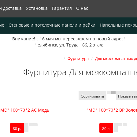
и доставка
Установка
Гарантия
О нас
ые
Стеновые и потолочные панели и рейки
Напольные покр
Внимание! с 16 мая мы переезжаем на новый адрес!
Челябинск, ул. Труда 166, 2 этаж
Фурнитура
Для межкомнатных д
Фурнитура Для межкомнатн
Сортировать
Показыва
"MD" 100*70*2 AC Медь
"MD" 100*70*2 ВР Золо
80 р.
80 р.