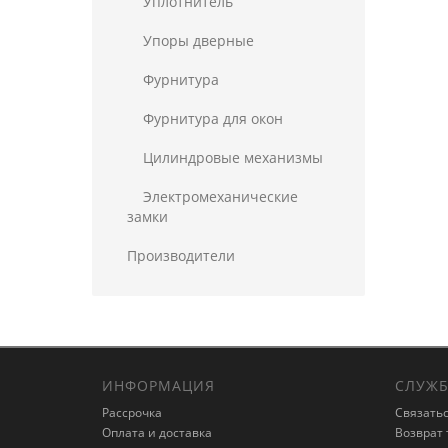
Уплотнитель
Упоры дверные
Фурнитура
Фурнитура для окон
Цилиндровые механизмы
Электромеханические
замки
Производители
ИНФОРМАЦИЯ
СЛУЖБ
Рассрочка
Связатьс
Оплата и доставка
Возврат 