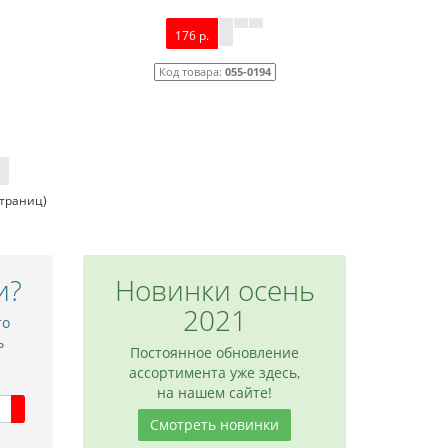
176 р.
Код товара:
055-0194
страниц)
и?
Новинки осень
2021
то
 NC11
Межкомнатная дверь NC12
ь
Постоянное обновление
ассортимента уже здесь,
9 180 р.
на нашем сайте!
Смотреть новинки