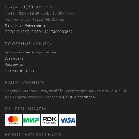
Телефон: 8 (351) 277-90-76
Пн-Пт 10:00 - 19:00|Сб-Вс 10:00 - 17:00
Челябинск, ул. Труда 166, 2 этаж
E-mail: sale@dvermir.ru
ООО "ЮНЕКС+" ОГРН 1217400003622
ПОЛЕЗНЫЕ ССЫЛКИ
Способы оплаты и доставки
Установка
Рассрочка
Полезные советы
НАША ГАРАНТИЯ
Недовольны своей покупкой? Вы можете вернуть ее в течение 14
дней с даты продажи, согласно
нашим правилам
.
МЫ ПРИНИМАЕМ
НОВОСТНАЯ РАССЫЛКА